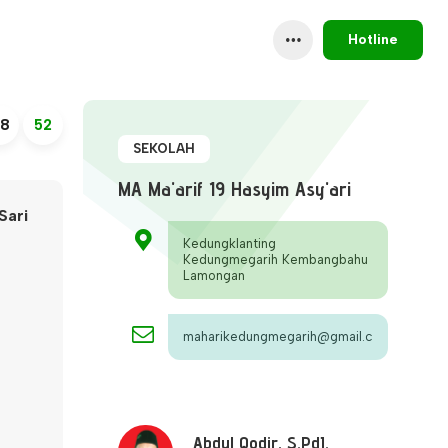
Hotline
8
52
SEKOLAH
MA Ma'arif 19 Hasyim Asy'ari
Sari
Kedungklanting
Kedungmegarih Kembangbahu
Lamongan
maharikedungmegarih@gmail.com
Abdul Qodir, S.PdI.