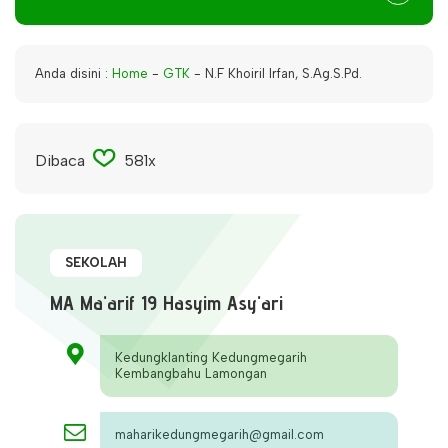
Anda disini :
Home
-
GTK
-
N.F Khoiril Irfan, S.Ag.S.Pd.
Dibaca
581x
SEKOLAH
MA Ma'arif 19 Hasyim Asy'ari
Kedungklanting Kedungmegarih
Kembangbahu Lamongan
maharikedungmegarih@gmail.com