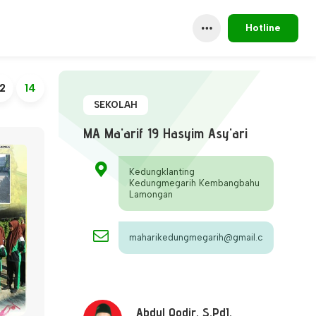
Hotline
2
14
SEKOLAH
MA Ma'arif 19 Hasyim Asy'ari
Kedungklanting
Kedungmegarih Kembangbahu
Lamongan
maharikedungmegarih@gmail.com
Abdul Qodir, S.PdI.