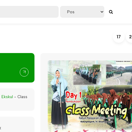
17
2
-
Ekskul
-
Class
x